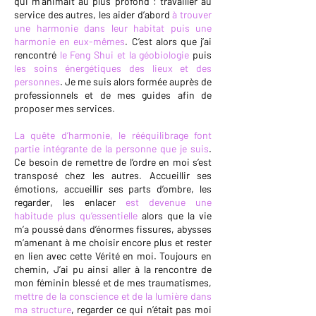
qui m’animait au plus profond :
travailler au
service des autres
, les aider d’abord
à
trouver
une harmonie dans leur habitat puis une
harmonie en eux-mêmes
. C’est alors que j’ai
rencontré
le Feng Shui et la géobiologie
puis
les soins énergétiques des lieux et des
personnes
. Je me suis alors formée auprès de
professionnels et de mes guides afin de
proposer mes services.
La quête d’harmonie, le rééquilibrage font
partie intégrante de la personne que je suis
.
Ce besoin de remettre de l’ordre en moi s’est
transposé chez les autres. Accueillir ses
émotions, accueillir ses parts d’ombre, les
regarder, les enlacer
est devenue une
habitude plus qu’essentielle
alors que la vie
m’a poussé dans d’énormes fissures, abysses
m’amenant à me choisir encore plus et rester
en lien avec cette Vérité en moi. Toujours en
chemin, J’ai pu ainsi aller à la rencontre de
mon féminin blessé et de mes traumatismes,
mettre de la conscience et de la lumière dans
ma structure
, regarder ce qui n’était pas moi