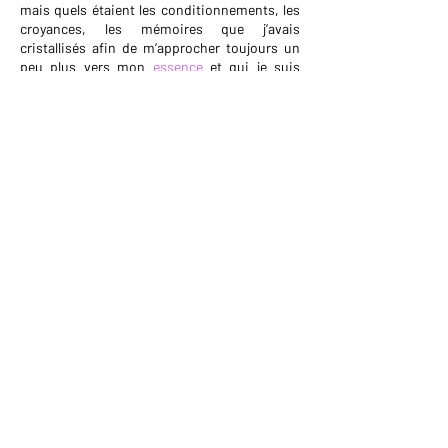
mais quels étaient les conditionnements, les
croyances, les mémoires que j’avais
cristallisés afin de m’approcher toujours un
peu plus vers mon
essence
et qui je suis
réellement.
Passionnées de l’énergie et des mondes
subtils depuis l’enfance, j’ai eu la chance de
percevoir
les âmes errantes
et de pouvoir les
accompagner avec amour et bienveillance à
retrouver le chemin de la lumière. Je me suis
donc naturellement sentie à l’aise avec
les
énergies des lieux
mais également avec
les
fréquences
qui nous entourent.
C’est donc
avec beaucoup de bienveillance et
de douceur
que j’ai à coeur de vous
accompagner à remettre de l’
harmonie dans
vos lieux de vie et de travail mais également à
retrouver le chemin de votre âme.
Grâce à mon parcours personnel, j’ai
également à coeur d’accompagner les femmes
à libérer énergiquement les mémoires de